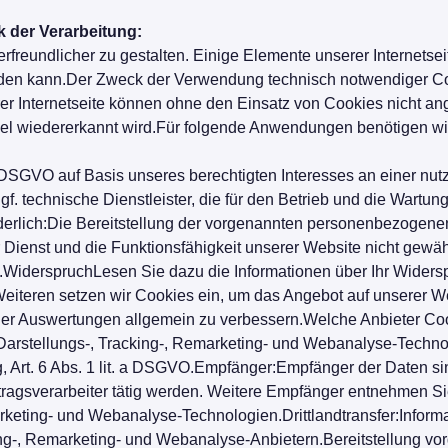
 der Verarbeitung:
freundlicher zu gestalten. Einige Elemente unserer Internetsei
rden kann.Der Zweck der Verwendung technisch notwendiger Coo
r Internetseite können ohne den Einsatz von Cookies nicht ange
l wiedererkannt wird.Für folgende Anwendungen benötigen wi
. f DSGVO auf Basis unseres berechtigten Interesses an einer nu
 technische Dienstleister, die für den Betrieb und die Wartung 
derlich:Die Bereitstellung der vorgenannten personenbezogenen
 Dienst und die Funktionsfähigkeit unserer Website nicht gewä
in.WiderspruchLesen Sie dazu die Informationen über Ihr Wider
iteren setzen wir Cookies ein, um das Angebot auf unserer Web
her Auswertungen allgemein zu verbessern.Welche Anbieter Coo
 Darstellungs-, Tracking-, Remarketing- und Webanalyse-Techn
g, Art. 6 Abs. 1 lit. a DSGVO.Empfänger:Empfänger der Daten sind
tragsverarbeiter tätig werden. Weitere Empfänger entnehmen Sie
rketing- und Webanalyse-Technologien.Drittlandtransfer:Inform
ing-, Remarketing- und Webanalyse-Anbietern.Bereitstellung vor