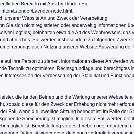
entlichen Bereich) mit Anschrift finden Sie
hriften/Laender/Laender-node.html
.
h unserer Website Art und Zweck der Verarbeitung:
n Sie sich nicht registrieren oder anderweitig Informationen ü
 (Server-Logfiles) beinhalten etwa die Art des Webbrowsers, d
se und ähnliches. Sie werden insbesondere zu folgenden Zwecke
einer reibungslosen Nutzung unserer Website,Auswertung der Sy
auf Ihre Person zu ziehen. Informationen dieser Art werden von
ende Technik zu optimieren. Rechtsgrundlage und berechtigtes In
en Interesses an der Verbesserung der Stabilität und Funktionali
ister, die für den Betrieb und die Wartung unserer Webseite als
sobald diese für den Zweck der Erhebung nicht mehr erforderlic
der Fall, wenn die jeweilige Sitzung beendet ist. Im Falle der S
usgehende Speicherung ist möglich. In diesem Fall werden die 
r möglich ist. Bereitstellung vorgeschrieben oder erforderlich:
ogenen Daten ist weder gesetzlich noch vertraglich vorgeschri