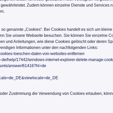
t gewährleistet. Zudem können einzelne Dienste und Services ni
en.
o genannte „Cookies“. Bei Cookies handelt es sich um kleine T
wenn Sie unsere Webseite besuchen. Sie können Sie einzelne 
nen und Anleitungen, wie diese Cookies gelöscht oder deren S
wendigen Informationen unter den nachfolgenden Links:
b/cookies-loeschen-daten-von-websites-entfernen
de-de/help/17442/windows-internet-explorer-delete-manage-cook
counts/answer/61416?hl=de
locale=de_DE&viewlocale=de_DE
n oder Zustimmung die Verwendung von Cookies erlauben, könn