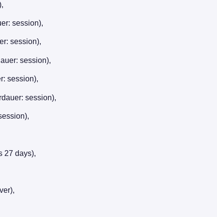
,
r: session),
r: session),
uer: session),
: session),
dauer: session),
session),
 27 days),
ver),